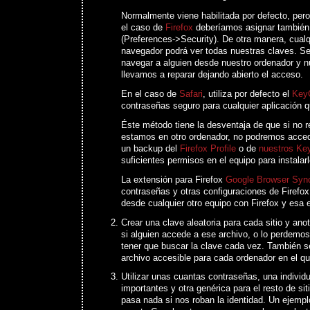
Normalmente viene habilitada por defecto, per
el caso de
Firefox
deberíamos asignar también
(Preferences->Security). De otra manera, cual
navegador podrá ver todas nuestras claves. Ser
navegar a alguien desde nuestro ordenador y nu
llevamos a reparar dejando abierto el acceso.
En el caso de
Safari
, utiliza por defecto el
Key
contraseñas seguro para cualquier aplicación q
Éste método tiene la desventaja de que si no 
estamos en otro ordenador, no podremos acced
un backup del
Firefox Profile
o de
nuestros Ke
suficientes permisos en el equipo para instalarl
La extensión para Firefox
Google Browser Syn
contraseñas y otras configuraciones de Firefo
desde cualquier otro equipo con Firefox y esa 
Crear una clave aleatoria para cada sitio y ano
si alguien accede a ese archivo, o lo perdemo
tener que buscar la clave cada vez. También 
archivo accesible para cada ordenador en el q
Utilizar unas cuantas contraseñas, una individua
importantes y otra genérica para el resto de si
pasa nada si nos roban la identidad. Un ejempl