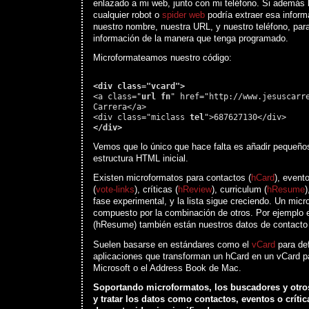
enlazado a mi web, junto con mi teléfono. Si además
cualquier robot o
spider web
podría extraer esa inform
nuestro nombre, nuestra URL, y nuestro teléfono, para 
información de la manera que tenga programado.
Microformateamos nuestro código:
<div class="vcard">
<a class="
url fn
" href="http://www.jesuscarr
Carrera</a>
<div class="miclass
tel
">687627130</div>
</div>
Vemos que lo único que hace falta es añadir pequeño
estructura HTML inicial.
Existen microformatos para contactos (
hCard
), evento
(
vote-links
), críticas (
hReview
), curriculum (
hResume
)
fase experimental, y la lista sigue creciendo. Un mic
compuesto por la combinación de otros. Por ejemplo 
(hResume) también están nuestros datos de contacto (
Suelen basarse en estándares como el
vCard
para def
aplicaciones que transforman un hCard en un vCard par
Microsoft o el Address Book de Mac.
Soportando microformatos, los buscadores y otro
y tratar los datos como contactos, eventos o crít