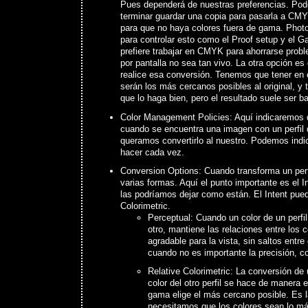
Pues dependerá de nuestras preferencias. Pod
terminar guardar una copia para pasarla a CMYK
para que no haya colores fuera de gama. Phot
para controlar esto como el Proof setup y el 
prefiere trabajar en CMYK para ahorrarse prob
por pantalla no sea tan vivo. La otra opción es
realice esa conversión. Tenemos que tener en 
serán los más cercanos posibles al original, y
que lo haga bien, pero el resultado suele ser b
Color Management Policies: Aquí indicaremos
cuando se encuentra una imagen con un perfil 
queramos convertirlo al nuestro. Podemos indi
hacer cada vez.
Conversion Options: Cuando transforma un perfi
varias formas. Aquí el punto importante es el I
las podríamos dejar como están. El Intent pued
Colorimetric.
Perceptual: Cuando un color de un perfil
otro, mantiene las relaciones entre los 
agradable para la vista, sin saltos entr
cuando no es importante la precisión, c
Relative Colorimetric: La conversión de 
color del otro perfil se hace de manera e
gama elige el más cercano posible. Es 
necesitamos que los colores sean lo má