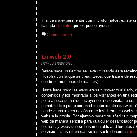
Y si vais a experimentar con microformatos, existe u
llamada
Operator
que os puede ayudar.
Comments (9)
La web 2.0
Friday, 9 February 2007
Desde hace un tiempo se lleva utilizando éste término
filosofía con la que se crean webs, que trataré de res
que tiene montones de matices):
Hasta hace poco las webs eran un proyecto aislado, 
contenidos y los mostraba a los visitantes en una est
poco a poco se ha ido incluyendo a ese visitante como
permitiéndole participar en el contenido de esa web.
tiende a una interconexión entre las diferentes webs, 
webs a la propia. Por ejemplo podemos añadir un ma
web de manera sencilla para cualquier desarrollador 
hecho hay webs que se basan en utilizar diferentes A
servicio. Estas empresas se les suele denominar
mas