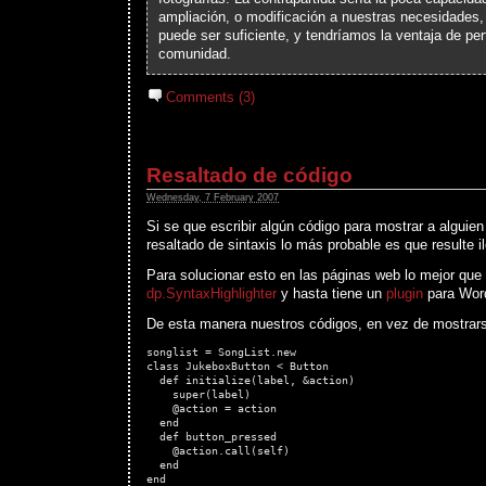
ampliación, o modificación a nuestras necesidades
puede ser suficiente, y tendríamos la ventaja de pe
comunidad.
Comments (3)
Resaltado de código
Wednesday, 7 February 2007
Si se que escribir algún código para mostrar a alguien 
resaltado de sintaxis lo más probable es que resulte il
Para solucionar esto en las páginas web lo mejor que
dp.SyntaxHighlighter
y hasta tiene un
plugin
para Wor
De esta manera nuestros códigos, en vez de mostrars
songlist = SongList.new

class JukeboxButton < Button

  def initialize(label, &action)

    super(label)

    @action = action

  end

  def button_pressed

    @action.call(self)

  end

end
