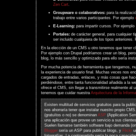
Zen Cart
.
Groupware o colaborativos:
para la realizaci
trabajo entre varios participantes. Por ejemplo
E-Learning:
para impartir cursos. Por ejemplo
Portales:
de carácter general, para cualquier t
ser incluido cualquiera de los tipos anteriores
En la elección de un CMS u otro tenemos que tener cla
Por ejemplo con Drupal podríamos crear un blog, pero
blog, lo más sencillo y optimizado para ello sería ins
Por mucha potencia de herramienta que tengamos, n
la experiencia de usuario final. Muchas veces nos en
cargados de entradas, enlaces, y más cosas que hac
perdiéndose, entre tanta funcionalidad añadida a la we
ofrece el CMS, sin llegar a transmitirse realmente al u
tenemos que cuidar nuestra
Arquitectura de la Inform
Existen multitud de servicios gratuitos para la publ
nos ahorraría tener que instalar nuestro propio CMS.
(gratuítos o no) se denominan
ASP
(Application Serv
una aplicación que provee un servicio a sus clientes
Suelen llamarse también software bajo demanda (o
Blogger
sería un ASP para publicar blogs, y
Flickr
un
fotografías. La contrapartida sería la poca capacida