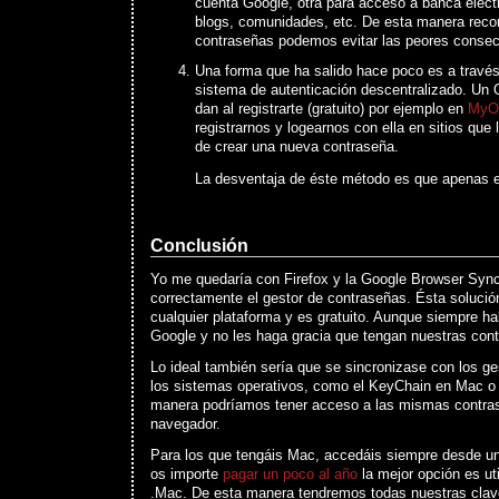
cuenta Google, otra para acceso a banca electr
blogs, comunidades, etc. De esta manera reco
contraseñas podemos evitar las peores conse
Una forma que ha salido hace poco es a travé
sistema de autenticación descentralizado. Un
dan al registrarte (gratuito) por ejemplo en
MyO
registrarnos y logearnos con ella en sitios que
de crear una nueva contraseña.
La desventaja de éste método es que apenas e
Conclusión
Yo me quedaría con Firefox y la Google Browser Syn
correctamente el gestor de contraseñas. Ésta solució
cualquier plataforma y es gratuito. Aunque siempre ha
Google y no les haga gracia que tengan nuestras con
Lo ideal también sería que se sincronizase con los g
los sistemas operativos, como el KeyChain en Mac o
manera podríamos tener acceso a las mismas contra
navegador.
Para los que tengáis Mac, accedáis siempre desde un 
os importe
pagar un poco al año
la mejor opción es uti
.Mac. De esta manera tendremos todas nuestras clave