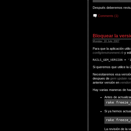
Después deberemos revisar 
Comments (1)
Bloquear la versi
Monday, 16 July 2007
Para que la aplicación util
config/environment.rb
y edi
RAILS_GEM_VERSION = '
Si queremos que utilice la
Necesitaremos esa versión
despues de
gem update ra
anterior versión en
vendor/
Hay varias maneras de hac
Antes de actualizar
rake freeze_
Si ya hemos actuali
rake freeze_
La revisión de la 