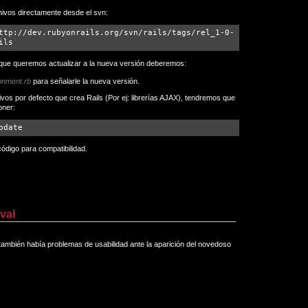
hivos directamente desde el svn:
ttp://dev.rubyonrails.org/svn/rails/tags/rel_1-0-
ils
 que queremos actualizar a la nueva versión deberemos:
onment.rb
para señalarle la nueva versión.
hivos por defecto que crea Rails (Por ej: librerías AJAX), tendremos que
oner:
pdate
código para compatibilidad.
val
ambién había problemas de usabilidad ante la aparición del novedoso