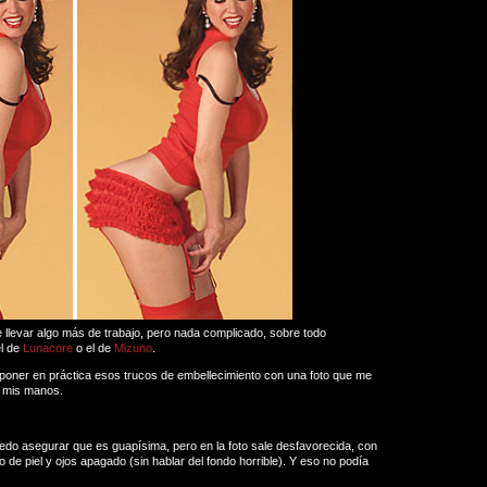
llevar algo más de trabajo, pero nada complicado, sobre todo
el de
Lunacore
o el de
Mizuno
.
 poner en práctica esos trucos de embellecimiento con una foto que me
a mis manos.
edo asegurar que es guapísima, pero en la foto sale desfavorecida, con
 de piel y ojos apagado (sin hablar del fondo horrible). Y eso no podía