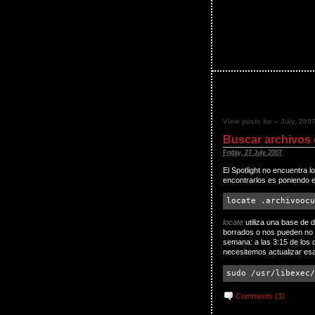
View posts for » July, 200
Buscar archivos 
Friday, 27 July 2007
El Spotlight no encuentra 
encontrarlos es poniendo e
locate .archivoocu
locate
utiliza una base de 
borrados o nos pueden no a
semana: a las 3:15 de los
necesitemos actualizar es
sudo /usr/libexec/
Comments (3)