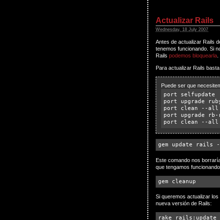
Actualizar Rails
Wednesday, 18 July 2007
Antes de actualizar Rails
tenemos funcionando. Si nos
Rails
podemos bloquearla
.
Para actualizar Rails basta
Puede ser que necesitem
port selfupdate
port upgrade rub
port clean --all
port upgrade rb-
port clean --all
gem update rails -
Este comando nos borraría 
que tengamos funcionando c
gem cleanup
Si queremos actualizar los 
nueva versión de Rails:
rake rails:update