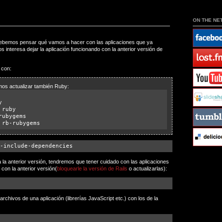
ON THE NE
 debemos pensar qué vamos a hacer con las aplicaciones que ya
 interesa dejar la aplicación funcionando con la anterior versión de
 con:
os actualizar también Ruby:
y
 ruby
rubygems
 rb-rubygems
-include-dependencies
la anterior versión, tendremos que tener cuidado con las aplicaciones
on la anterior versión(
bloquearle la versión de Rails
o actualizarlas):
archivos de una aplicación (librerías JavaScript etc.) con los de la