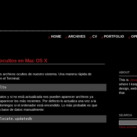
HOME
ARCHIVES
CV
PORTFOLIO
OP
7
ocultos en Mac OS X
ABOUT
los archivos ocultos de nuestro sistema. Una manera rápida de
n el Terminal:
This is
Jesu
where I kee
lto
design, web
that.
datos y si no está actualizada nos pueden aparecer archivos ya
parecer los más recientes. Por defecto lo actualiza una vez a la
 domingos si el ordenador está encendido. Lo más probable es que
a base de datos manualmente:
SEARCH
locate.updatedb
View archive