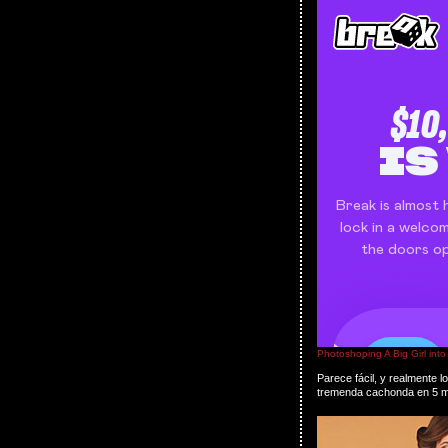
Photoshoping A Big Girl into
Parece fácil, y realmente 
tremenda cachonda en 5 min