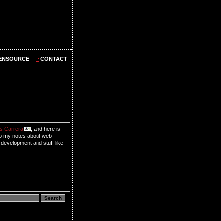
ENSOURCE
CONTACT
s Carrera
, and here is
p my notes about web
 development and stuff like