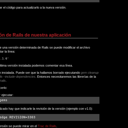
el código para actualizarlo a la nueva versión.
ón de Rails de nuestra aplicación
ice una versión determinada de Rails se puede modificar el archivo
tar la línea:
1.1.6'
 última versión instalada podemos comentar esa línea.
 instalada. Puede ser que la hallamos borrado ejecutando
gem cleanup
ils –include-dependencies
. Entonces necesitaremos las librerías de la
rails
.
erlo:
 ejecutar:
gems
zado hay que indicarle la revisión de la versión (ejemplo con v1.0):
edge REVISION=3303
versión se puede mirar en el
Trac de Rails
.