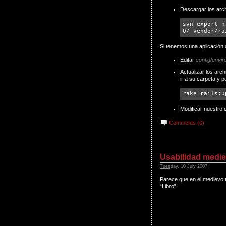
Descargar los arc
svn export h
0/ vendor/ra
Si tenemos una aplicación
Editar
config/envir
Actualizar los arc
ir a su carpeta y p
rake rails:u
Modificar nuestro 
Comments (0)
Usabilidad medie
Tuesday, 10 July 2007
Parece que en el medievo t
“Libro”: