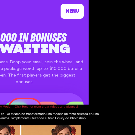
 A Model
–
Click Here for more great videos and pictures!
lo es. Yo mismo he transformado una modelo un tanto rellenita en una
utos, simplemente utilizando el filtro Liquify de Photoshop.