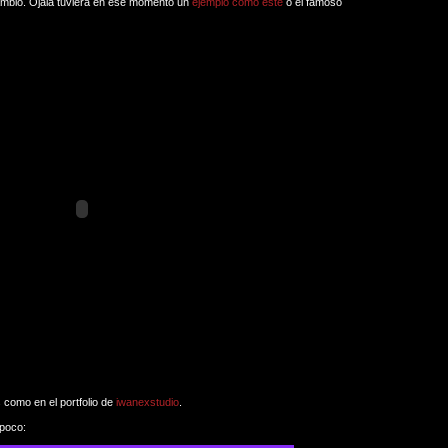
ambio. Ojalá tuviera en ese momento un
ejemplo como éste
o el famoso
como en el portfolio de
iwanexstudio
.
poco: